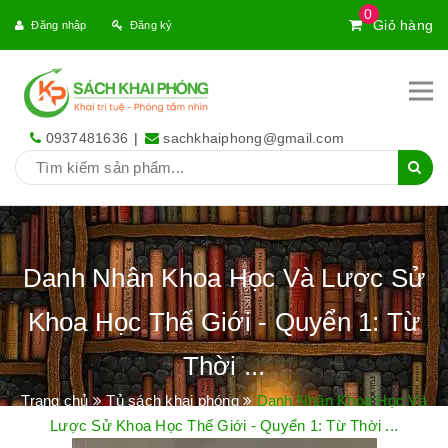
0
Giỏ hàng
Đăng nhập
Đăng ký
0937481636
|
sachkhaiphong@gmail.com
Danh Nhân Khoa Học Và Lược Sử
Khoa Học Thế Giới - Quyển 1: Từ
Thời ...
Trang chủ
Tủ sách khai phóng
Danh Nhân Khoa Học Và
Lược Sử Khoa Học Thế Giới - Quyển 1: Từ Thời ...